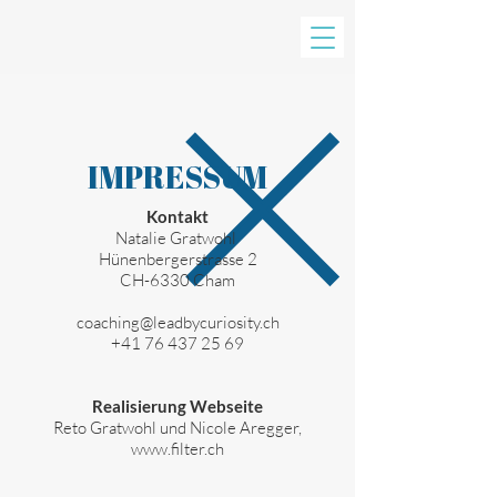
IMPRESSUM
Kontakt
Natalie Gratwohl
Hünenbergerstrasse 2
CH-6330 Cham
coaching@leadbycuriosity.ch
+41 76 437 25 69
Realisierung Webseite
Reto Gratwohl und Nicole Aregger,
www.filter.ch